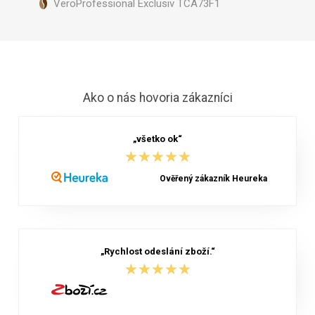
VeroProfessional Exclusiv TCA73F1
Ako o nás hovoria zákazníci
„všetko ok“
★★★★★
★★★★★
Ověřený zákazník Heureka
„Rychlost odeslání zboží.“
★★★★★
★★★★★