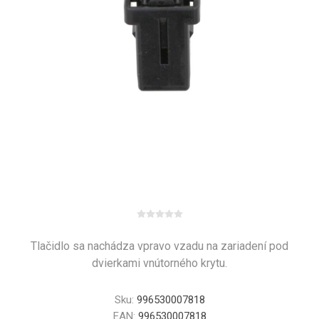
Tlačidlo sa nachádza vpravo vzadu na zariadení pod
dvierkami vnútorného krytu.
Sku:
996530007818
EAN:
996530007818