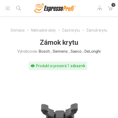
0
Domáce
Náhradné diely
Časti krytu
Zámok krytu
Zámok krytu
Výrobcovia:
Bosch
,
Siemens
,
Saeco
,
DeLonghi
visibility
Produkt si prezerá 1 zákazník