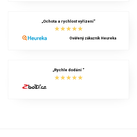
„Ochota a rychlost vyřízení“
★★★★★
★★★★★
Ověřený zákazník Heureka
„Rychle dodání “
★★★★★
★★★★★