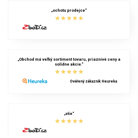
„ochotu prodejce“
★★★★★
★★★★★
„Obchod má veľký sortiment tovaru, priaznivé ceny a
solídne akcie.“
★★★★★
★★★★★
Ověřený zákazník Heureka
„vše“
★★★★★
★★★★★