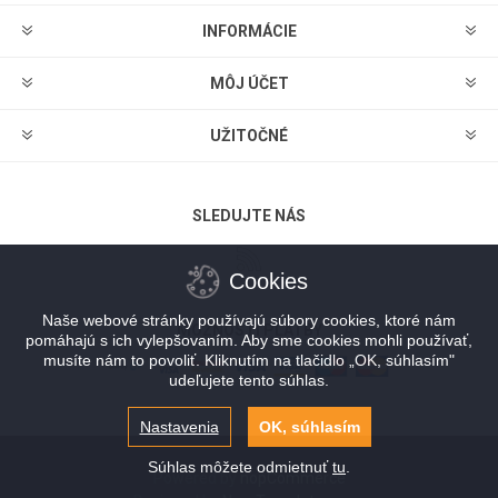
INFORMÁCIE
MÔJ ÚČET
UŽITOČNÉ
SLEDUJTE NÁS
Cookies
Naše webové stránky používajú súbory cookies, ktoré nám
MOŽNOSTI PLATBY
pomáhajú s ich vylepšovaním. Aby sme cookies mohli používať,
musíte nám to povoliť. Kliknutím na tlačidlo „OK, súhlasím"
udeľujete tento súhlas.
Nastavenia
OK, súhlasím
Súhlas môžete odmietnuť
tu
.
Powered by
nopCommerce