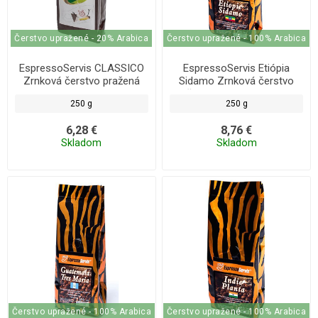
Čerstvo upražené - 20% Arabica
Čerstvo upražené - 100% Arabica
EspressoServis CLASSICO
EspressoServis Etiópia
Zrnková čerstvo pražená
Sidamo Zrnková čerstvo
káva 250 g
pražená káva, 100% arabica,
250 g
250 g
250 g
6,28 €
8,76 €
Skladom
Skladom
Čerstvo upražené - 100% Arabica
Čerstvo upražené - 100% Arabica