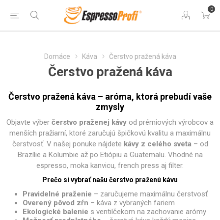
0
Domáce
Káva
Čerstvo pražená káva
Čerstvo pražená káva
Čerstvo pražená káva – aróma, ktorá prebudí vaše
zmysly
Objavte výber
čerstvo praženej kávy
od prémiových výrobcov a
menších pražiarní, ktoré zaručujú špičkovú kvalitu a maximálnu
čerstvosť. V našej ponuke nájdete
kávy z celého sveta
– od
Brazílie a Kolumbie až po Etiópiu a Guatemalu. Vhodné na
espresso, moka kanvicu, french press aj filter.
Prečo si vybrať našu čerstvo praženú kávu
Pravidelné praženie
– zaručujeme maximálnu čerstvosť
Overený pôvod zŕn
– káva z vybraných fariem
Ekologické balenie
s ventilčekom na zachovanie arómy