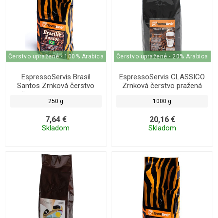
Čerstvo upražené - 100% Arabica
Čerstvo upražené - 20% Arabica
EspressoServis Brasil
EspressoServis CLASSICO
Santos Zrnková čerstvo
Zrnková čerstvo pražená
pražená káva, 100% arabica,
káva 1000g
250 g
1000 g
250 g
7,64 €
20,16 €
Skladom
Skladom