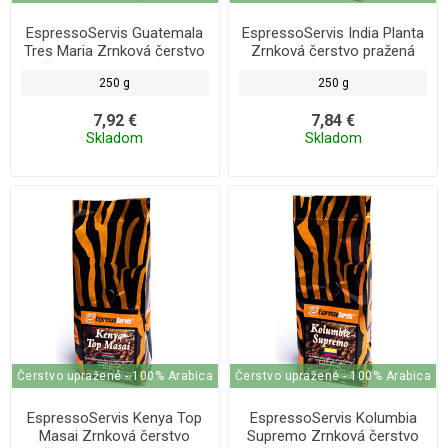
EspressoServis Guatemala
EspressoServis India Planta
Tres Maria Zrnková čerstvo
Zrnková čerstvo pražená
pražená káva, 100% arabica,
káva, 100% arabica, 250 g
250 g
250 g
250 g
7,92 €
7,84 €
Skladom
Skladom
Čerstvo upražené - 100% Arabica
Čerstvo upražené - 100% Arabica
EspressoServis Kenya Top
EspressoServis Kolumbia
Masai Zrnková čerstvo
Supremo Zrnková čerstvo