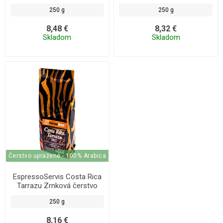
pražená káva, 100% arabica,
pražená káva, 100% arabica,
250 g
250 g
250 g
250 g
8,48 €
8,32 €
Skladom
Skladom
Čerstvo upražené - 100% Arabica
EspressoServis Costa Rica
Tarrazu Zrnková čerstvo
pražená káva, 100% arabica,
250 g
250 g
8,16 €