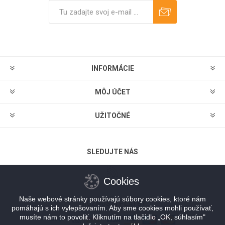
Predplatiť
Odhlásiť
INFORMÁCIE
MÔJ ÚČET
UŽITOČNÉ
SLEDUJTE NÁS
Cookies
Naše webové stránky používajú súbory cookies, ktoré nám
MOŽNOSTI PLATBY
pomáhajú s ich vylepšovaním. Aby sme cookies mohli používať,
musíte nám to povoliť. Kliknutím na tlačidlo „OK, súhlasím"