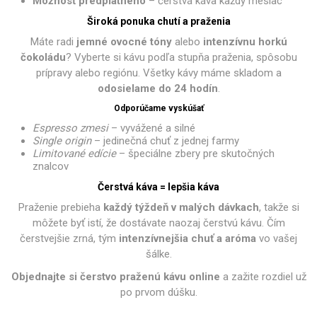
Možnosť predplatného
– čerstvá káva každý mesiac
Široká ponuka chutí a praženia
Máte radi
jemné ovocné tóny
alebo
intenzívnu horkú
čokoládu
? Vyberte si kávu podľa stupňa praženia, spôsobu
prípravy alebo regiónu. Všetky kávy máme skladom a
odosielame do 24 hodín
.
Odporúčame vyskúšať
Espresso zmesi
– vyvážené a silné
Single origin
– jedinečná chuť z jednej farmy
Limitované edície
– špeciálne zbery pre skutočných
znalcov
Čerstvá káva = lepšia káva
Praženie prebieha
každý týždeň v malých dávkach
, takže si
môžete byť istí, že dostávate naozaj čerstvú kávu. Čím
čerstvejšie zrná, tým
intenzívnejšia chuť a aróma
vo vašej
šálke.
Objednajte si čerstvo praženú kávu online
a zažite rozdiel už
po prvom dúšku.