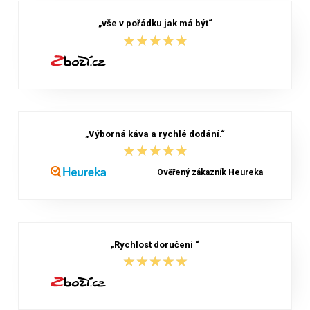
„vše v pořádku jak má být“
★★★★★
★★★★★
„Výborná káva a rychlé dodání.“
★★★★★
★★★★★
Ověřený zákazník Heureka
„Rychlost doručení “
★★★★★
★★★★★