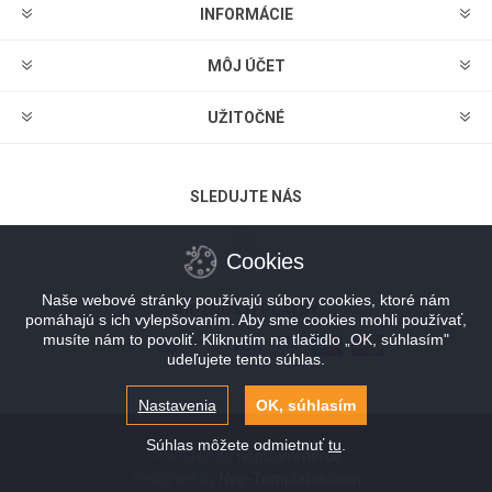
INFORMÁCIE
MÔJ ÚČET
UŽITOČNÉ
SLEDUJTE NÁS
Cookies
Naše webové stránky používajú súbory cookies, ktoré nám
MOŽNOSTI PLATBY
pomáhajú s ich vylepšovaním. Aby sme cookies mohli používať,
musíte nám to povoliť. Kliknutím na tlačidlo „OK, súhlasím"
udeľujete tento súhlas.
Nastavenia
OK, súhlasím
Súhlas môžete odmietnuť
tu
.
Powered by
nopCommerce
Designed by
Nop-Templates.com