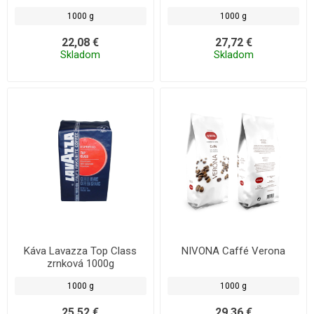
1000 g
1000 g
22,08 €
27,72 €
Skladom
Skladom
Káva Lavazza Top Class
NIVONA Caffé Verona
zrnková 1000g
1000 g
1000 g
25,52 €
29,36 €