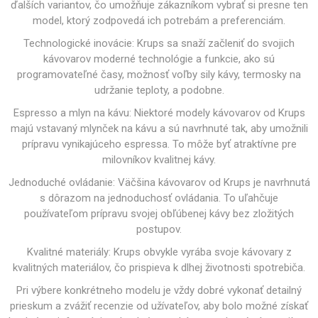
ďalších variantov, čo umožňuje zákazníkom vybrať si presne ten
model, ktorý zodpovedá ich potrebám a preferenciám.
Technologické inovácie: Krups sa snaží začleniť do svojich
kávovarov moderné technológie a funkcie, ako sú
programovateľné časy, možnosť voľby sily kávy, termosky na
udržanie teploty, a podobne.
Espresso a mlyn na kávu: Niektoré modely kávovarov od Krups
majú vstavaný mlynček na kávu a sú navrhnuté tak, aby umožnili
prípravu vynikajúceho espressa. To môže byť atraktívne pre
milovníkov kvalitnej kávy.
Jednoduché ovládanie: Väčšina kávovarov od Krups je navrhnutá
s dôrazom na jednoduchosť ovládania. To uľahčuje
používateľom prípravu svojej obľúbenej kávy bez zložitých
postupov.
Kvalitné materiály: Krups obvykle vyrába svoje kávovary z
kvalitných materiálov, čo prispieva k dlhej životnosti spotrebiča.
Pri výbere konkrétneho modelu je vždy dobré vykonať detailný
prieskum a zvážiť recenzie od užívateľov, aby bolo možné získať