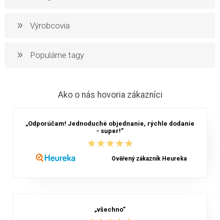
Výrobcovia
Populárne tagy
Ako o nás hovoria zákazníci
„Odporúčam! Jednoduché objednanie, rýchle dodanie
- super!“
★★★★★
★★★★★
Ověřený zákazník Heureka
„všechno“