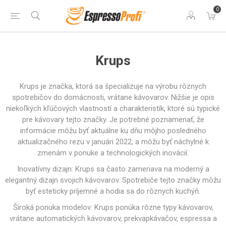
0
Krups
Krups je značka, ktorá sa špecializuje na výrobu rôznych
spotrebičov do domácnosti, vrátane kávovarov. Nižšie je opis
niekoľkých kľúčových vlastností a charakteristík, ktoré sú typické
pre kávovary tejto značky. Je potrebné poznamenať, že
informácie môžu byť aktuálne ku dňu môjho posledného
aktualizačného rezu v januári 2022, a môžu byť náchylné k
zmenám v ponuke a technologických inovácií.
Inovatívny dizajn: Krups sa často zameriava na moderný a
elegantný dizajn svojich kávovarov. Spotrebiče tejto značky môžu
byť esteticky príjemné a hodia sa do rôznych kuchýň.
Široká ponuka modelov: Krups ponúka rôzne typy kávovarov,
vrátane automatických kávovarov, prekvapkávačov, espressa a