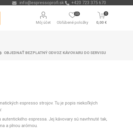
info@espressoprofi.sk
+420 723 375 670
0
(0)
Môj účet
Obľúbené položky
0,00 €
OBJEDNAŤ BEZPLATNÝ ODVOZ KÁVOVARU DO SERVISU
ávacej misky
čná technika
re na vodu
ending
Odvápňovače a chémia
Nádoby na kávové
Isolda
Krups
Melitta
Cleamen
usadeniny
matických espresso strojov. Tu je popis niekoľkých
y:
 autentického espressa. Jej kávovary sú navrhnuté tak,
ema a plnou arómou.