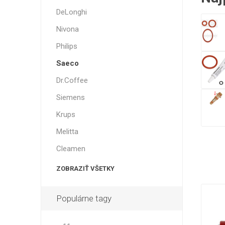
DeLonghi
Nivona
Philips
Saeco
Dr.Coffee
Siemens
Krups
Melitta
Cleamen
ZOBRAZIŤ VŠETKY
Populárne tagy