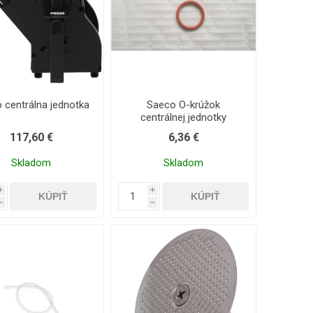
 centrálna jednotka
Saeco O-krúžok
centrálnej jednotky
117,60 €
6,36 €
Skladom
Skladom
i
i
h
h