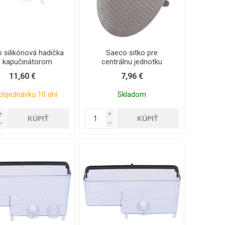
 silikónová hadička
Saeco sitko pre
u kapučinátorom
centrálnu jednotku
11,60 €
7,96 €
objednávku 10 dní
Skladom
i
i
h
h