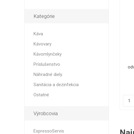
Ve
Kategórie
Káva
Kávovary
Kávomlynčeky
Príslušenstvo
od
Náhradné diely
Sanitácia a dezinfekcia
Ostatné
Výrobcovia
Naj
EspressoServis