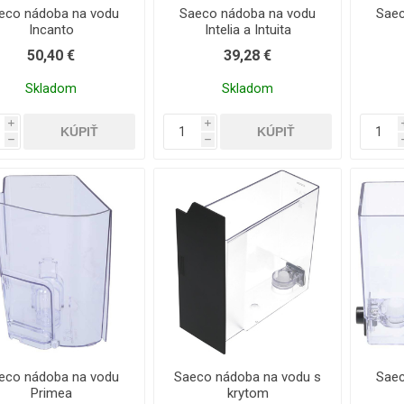
eco nádoba na vodu
Saeco nádoba na vodu
Saec
Incanto
Intelia a Intuita
50,40 €
39,28 €
Skladom
Skladom
i
i
h
h
eco nádoba na vodu
Saeco nádoba na vodu s
Saec
Primea
krytom