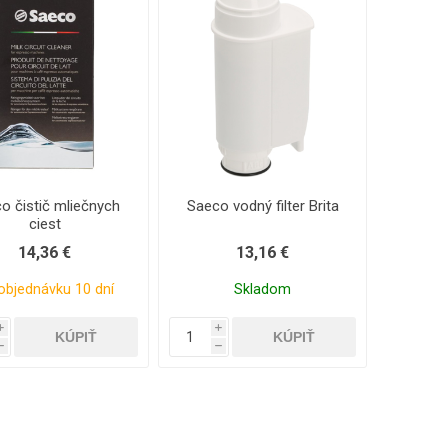
náhradné diely
Profesionálne pákové
kávovary
o čistič mliečnych
Saeco vodný filter Brita
ciest
14,36 €
13,16 €
objednávku 10 dní
Skladom
i
i
h
h