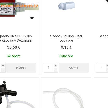
padlo Ulka EP5 230V
Saeco / Philips Filter
Saeco
e kávovary DeLonghi
vody pre
35,60 €
9,16 €
Skladom
Skladom
i
i
h
h