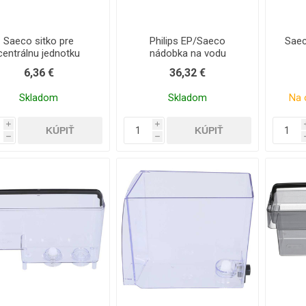
Saeco sitko pre
Philips EP/Saeco
Saec
centrálnu jednotku
nádobka na vodu
spodné
6,36 €
36,32 €
Skladom
Skladom
Na 
i
i
h
h