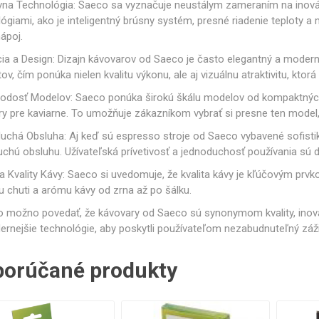
Gastro
Jura
Lavazza
Durgol
vna Technológia: Saeco sa vyznačuje neustálym zameraním na inovác
čeky a Sklenice
Kelímky na kávu
Ostatné
Professional
ógiami, ako je inteligentný brúsny systém, presné riadenie teploty a
Časti krytu
Ovládacie tlačidlá
Tesne
ápoj.
ia a Design: Dizajn kávovarov od Saeco je často elegantný a modern
ov, čím ponúka nielen kvalitu výkonu, ale aj vizuálnu atraktivitu, ktorá
odosť Modelov: Saeco ponúka širokú škálu modelov od kompaktných
y pre kaviarne. To umožňuje zákazníkom vybrať si presne ten model
Elektronika
Mlynčeky
Topná te
chá Obsluha: Aj keď sú espresso stroje od Saeco vybavené sofistik
chú obsluhu. Užívateľská prívetivosť a jednoduchosť používania sú d
 Kvality Kávy: Saeco si uvedomuje, že kvalita kávy je kľúčovým prv
 chuti a arómu kávy od zrna až po šálku.
 možno povedať, že kávovary od Saeco sú synonymom kvality, inováci
rnejšie technológie, aby poskytli používateľom nezabudnuteľný zážit
ovacej jednotky
Hadice a konektory
Skrut
orúčané produkty