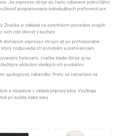
Philco
Lamart
Miele
ie. Jej espresso stroje sú často vybavené pokročilými
 príslušenstvo
 možnosť programovania individuálnych preferencií pre
nie a sitká
Mazivo
ý. Značka si zakladá na estetickom prevedení svojich
 z nich robí skvost v kuchyni.
 domácich espresso strojov až po profesionálne
, ktorý zodpovedá ich potrebám a preferenciám.
lesá a špirály
Čerpadlá
ovanými funkciami, značka kladie dôraz aj na
ôležitými atribútmi všetkých ich produktov.
kom spokojnosti zákazníka. Preto sa zameriava na
e a elegancie v oblasti prípravy kávy. Využívajú
ok pri každej šálke kávy.
ky a držiaky
Senzory a poistky