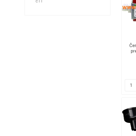
c11
Čer
pr