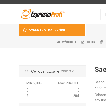
VYBERTE SI KATEGÓRIU
VÝROBCA
BLOG
Káva
Kávovary
Kávomlynčeky
Sa
Cenové rozpätie
ZRUŠIŤ VŠETKO
Chladn
Auto
Čers
Gast
Ná
Príslušenstvo
EspressoServis
DeLonghi
Nivona
Saeco j
Min:
2,00 €
Max:
204,00 €
Náhradné diely
kľúčový
Sanitácia a dezinfekcia
Odborno
2
204
aby um
Ostatné