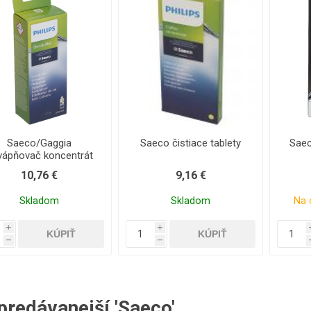
ntily a spínače
Sady pre údržbu
Ostatné 
Saeco/Gaggia
Saeco čistiace tablety
Saec
vápňovač koncentrát
10,76 €
9,16 €
Skladom
Skladom
Na 
i
i
h
h
predávanejší 'Saeco'