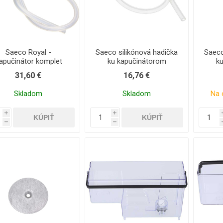
Saeco Royal -
Saeco silikónová hadička
Saeco
apučinátor komplet
ku kapučinátorom
k
31,60 €
16,76 €
Skladom
Skladom
Na 
i
i
h
h