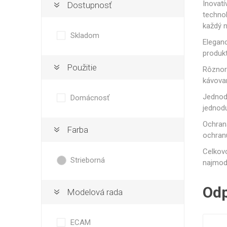
Isolda /
Catler /
KRYSTAL
Inovatí
Dostupnosť
Hrn
Isofa
Sage
technol
každý n
Skladom
Eleganc
produkt
Použitie
Rôznor
Bosch
Ostatné
kávovar
Jednodu
Domácnosť
jednodu
Ochrana
Farba
ochranu
Celkovo
Strieborná
najmode
Spar
Odp
Modelová rada
ECAM