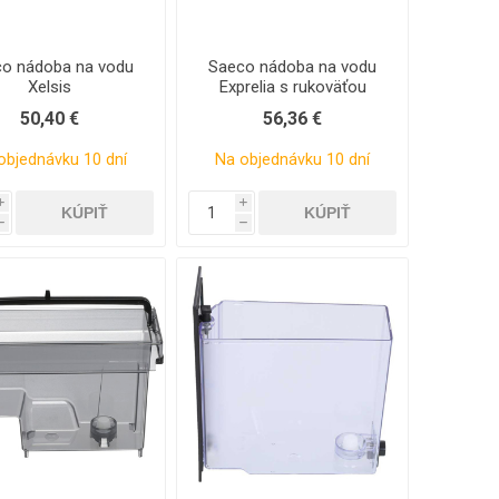
o nádoba na vodu
Saeco nádoba na vodu
Xelsis
Exprelia s rukoväťou
50,40 €
56,36 €
objednávku 10 dní
Na objednávku 10 dní
i
i
h
h