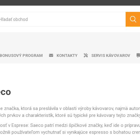
BONUSOVÝ PROGRAM
KONTAKTY
SERVIS KÁVOVAROV
eco
ička ku kávovarom
matické kávovary
tvo pražená káva
ro professional
doby na vodu
Cukry
Výrobník mliečnej peny
Darčekové predmety
Čistiace prostriedky
Pákové kávovary
Značková káva
Peniče mlieka
Odkvapk
Aplika
Filt
V
Philips
Saeco
Dr.Coffee
Siemens
e značka, ktorá sa preslávila v oblasti výroby kávovarov, najmä auto
ch prvkov a charakteristík, ktoré sú typické pre kávovary tejto značk
sť v Esprese: Saeco patrí medzi špičkové značky, keď ide o prípravu
ožnili používateľom vychutnať si vynikajúce espresso s bohatou cr