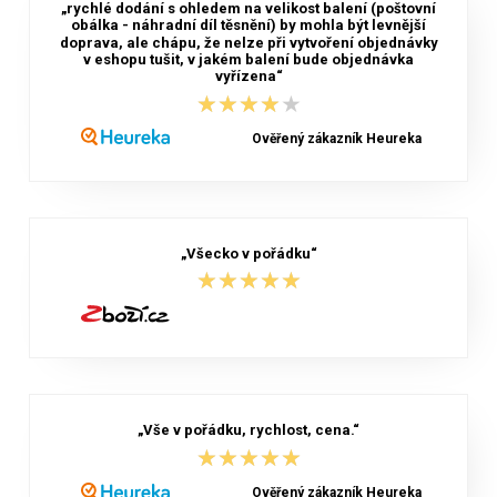
„rychlé dodání s ohledem na velikost balení (poštovní
obálka - náhradní díl těsnění) by mohla být levnější
doprava, ale chápu, že nelze při vytvoření objednávky
v eshopu tušit, v jakém balení bude objednávka
vyřízena“
★★★★★
★★★★★
Ověřený zákazník Heureka
„Všecko v pořádku“
★★★★★
★★★★★
„Vše v pořádku, rychlost, cena.“
★★★★★
★★★★★
Ověřený zákazník Heureka