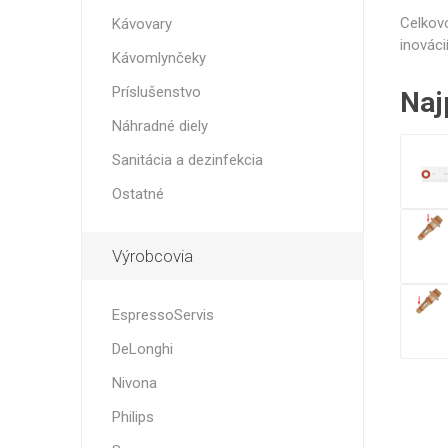
Celkov
Kávovary
Ve
inovác
Kávomlynčeky
Príslušenstvo
Naj
Náhradné diely
Sanitácia a dezinfekcia
Ostatné
Výrobcovia
EspressoServis
DeLonghi
Nivona
Philips