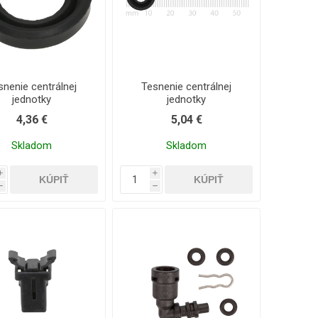
snenie centrálnej
Tesnenie centrálnej
jednotky
jednotky
4,36 €
5,04 €
Skladom
Skladom
i
i
h
h