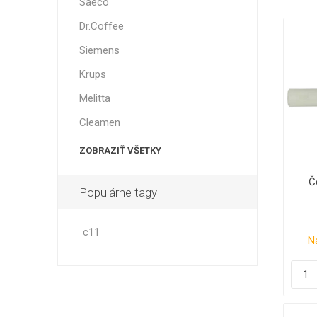
Saeco
Dr.Coffee
Siemens
Krups
Melitta
Cleamen
ZOBRAZIŤ VŠETKY
Č
Populárne tagy
c11
N