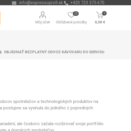
info@espressoprofi.sk
+420 723 375 670
0
(0)
Môj účet
Obľúbené položky
0,00 €
OBJEDNAŤ BEZPLATNÝ ODVOZ KÁVOVARU DO SERVISU
ávacej misky
čná technika
re na vodu
ending
Odvápňovače a chémia
Nádoby na kávové
Isolda
Krups
Melitta
Cleamen
usadeniny
robcov spotrebičov a technologických produktov na
 a postupne sa vyvinula do jedného z popredných
iadení, ale čoskoro začala rozširovať svoje portfólio
ógie a domácich spotrebičov.