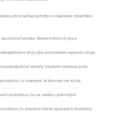
Philco
Lamart
Miele
 príslušenstvo
nie a sitká
Mazivo
duktov, ktoré spĺňajú potreby a očakávania zákazníkov.
 spoločnosť ponúka. Niektoré kľúčové rysy a
lesá a špirály
Čerpadlá
rekvapkávačov až po plne automatické espresso stroje,
 jednoduchosť obsluhy. Intuitívne ovládacie prvky
potrebičov, čo znamená, že kávovary nie sú iba
ky a držiaky
Senzory a poistky
etví spotrebičov, čo sa odráža v pokročilých
spotrebičov, čo znamená šetrné správanie k životnému