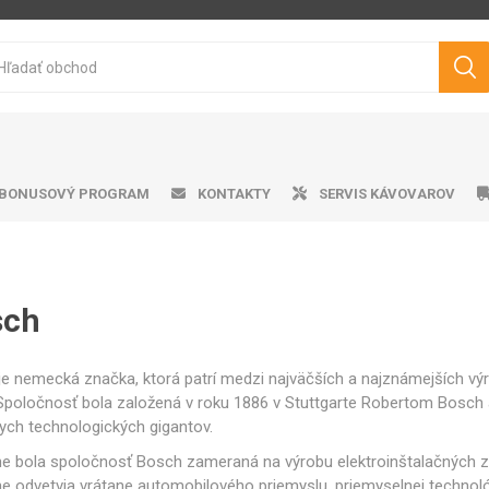
BONUSOVÝ PROGRAM
KONTAKTY
SERVIS KÁVOVAROV
sch
ička ku kávovarom
matické kávovary
tvo pražená káva
ro professional
doby na vodu
Cukry
Výrobník mliečnej peny
Darčekové predmety
Čistiace prostriedky
Pákové kávovary
Značková káva
Peniče mlieka
Odkvapk
Aplika
Filt
V
Philips
Saeco
Dr.Coffee
Siemens
je nemecká značka, ktorá patrí medzi najväčších a najznámejších vý
 Spoločnosť bola založená v roku 1886 v Stuttgarte Robertom Bosch
ych technologických gigantov.
 bola spoločnosť Bosch zameraná na výrobu elektroinštalačných zar
e odvetvia vrátane automobilového priemyslu, priemyselnej technol