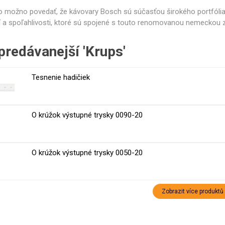
o možno povedať, že kávovary Bosch sú súčasťou širokého portfólia
ntily a spínače
Sady pre údržbu
Ostatné 
ií a spoľahlivosti, ktoré sú spojené s touto renomovanou nemeckou 
predávanejší 'Krups'
Tesnenie hadičiek
O krúžok výstupné trysky 0090-20
O krúžok výstupné trysky 0050-20
Zobrazit více produktů