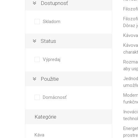
Isolda /
Catler /
KRYSTAL
Dostupnosť
Hrn
Isofa
Sage
Filozof
Filozof
Skladom
Dôraz j
Kávova
Status
Bosch
Ostatné
Kávova
charak
Výpredaj
Rozman
aby usp
Použitie
Jednod
umožňuj
Moderný
Domácnosť
funkčné
Spar
Inováci
Kategórie
technol
Energet
Káva
prostre