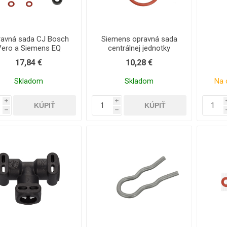
ravná sada CJ Bosch
Siemens opravná sada
Vero a Siemens EQ
centrálnej jednotky
17,84 €
10,28 €
Skladom
Skladom
Na 
i
i
h
h