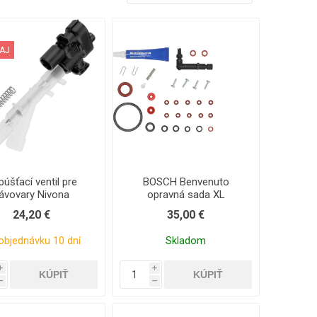
AJ
úšťací ventil pre
BOSCH Benvenuto
ávovary Nivona
opravná sada XL
24,20 €
35,00 €
objednávku 10 dní
Skladom
i
i
h
h