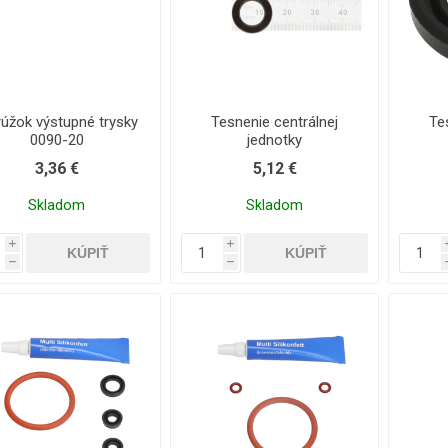
rúžok výstupné trysky
Tesnenie centrálnej
Te
0090-20
jednotky
3,36 €
5,12 €
Skladom
Skladom
i
i
h
h