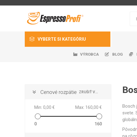
VYBERTE SI KATEGÓRIU
VÝROBCA
BLOG
Káva
Kávovary
Kávomlynčeky
Bo
Cenové rozpätie
ZRUŠIŤ VŠETKO
Chladn
Auto
Čers
Gast
Ná
Príslušenstvo
EspressoServis
DeLonghi
Nivona
Bosch 
Min:
0,00 €
Max:
160,00 €
Náhradné diely
svete.
globáln
Sanitácia a dezinfekcia
0
160
Pôvodne
Ostatné
na rôzn