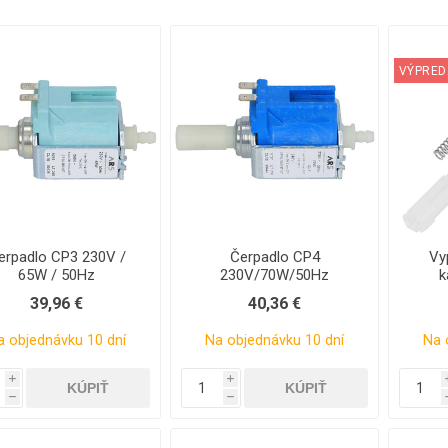
VÝPRED
erpadlo CP3 230V /
Čerpadlo CP4
Vyp
65W / 50Hz
230V/70W/50Hz
k
39,96 €
40,36 €
a objednávku 10 dní
Na objednávku 10 dní
Na 
i
i
h
h