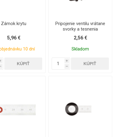
Zámok krytu
Pripojenie ventilu vrátane
svorky a tesnenia
5,96 €
2,56 €
objednávku 10 dní
Skladom
i
i
h
h