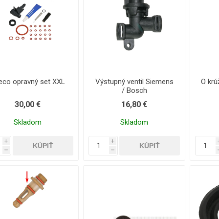
eco opravný set XXL
Výstupný ventil Siemens
O krú
/ Bosch
30,00 €
16,80 €
Skladom
Skladom
i
i
h
h