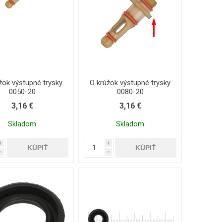
žok výstupné trysky
O krúžok výstupné trysky
0050-20
0080-20
3,16 €
3,16 €
Skladom
Skladom
i
i
h
h