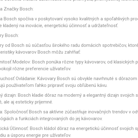
Gastro
Jura
Lavazza
Durgol
čeky a Sklenice
Kelímky na kávu
Ostatné
Professional
ia Značky Bosch:
Časti krytu
Ovládacie tlačidlá
Tesne
ia Bosch spočíva v poskytovaní vysoko kvalitných a spoľahlivých pro
e kladený na inovácie, energetickú účinnosť a udržateľnosť.
ry Bosch:
ry od Bosch sú súčasťou širokého radu domácich spotrebičov, ktoré
teristiky kávovarov Bosch môžu zahŕňať:
Elektronika
Mlynčeky
Topná te
itosť Modelov: Bosch ponúka rôzne typy kávovarov, od klasických p
okojil rôzne preferencie užívateľov.
uchosť Ovládanie: Kávovary Bosch sú obvykle navrhnuté s dôrazom na
ú používateľom ľahko pripraviť svoju obľúbenú kávu.
 dizajn: Bosch kladie dôraz na moderný a elegantný dizajn svojich s
, ale aj esteticky príjemné.
ovacej jednotky
Hadice a konektory
Skrut
a: Spoločnosť Bosch sa aktívne zúčastňuje inovačných trendov v odv
ógiách a funkciách integrovaných do jej kávovarov.
ická Účinnosť: Bosch kládol dôraz na energetickú účinnosť svojich 
diu a úsporu energie pre užívateľov.