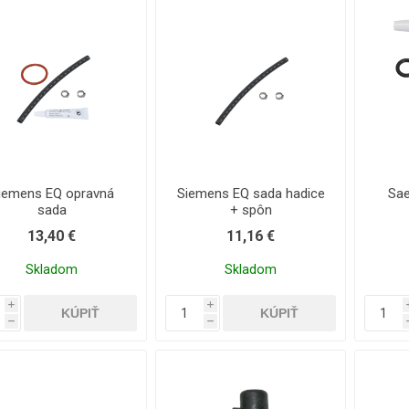
iemens EQ opravná
Siemens EQ sada hadice
Sae
sada
+ spôn
13,40 €
11,16 €
Skladom
Skladom
i
i
h
h