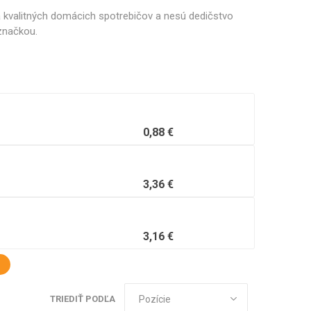
 kvalitných domácich spotrebičov a nesú dedičstvo
náhradné diely
Profesionálne pákové
značkou.
kávovary
0,88 €
3,36 €
3,16 €
TRIEDIŤ PODĽA