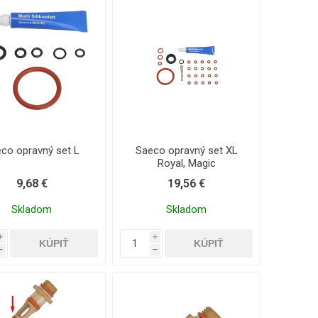
co opravný set L
Saeco opravný set XL
Royal, Magic
9,68 €
19,56 €
Skladom
Skladom
i
i
h
h