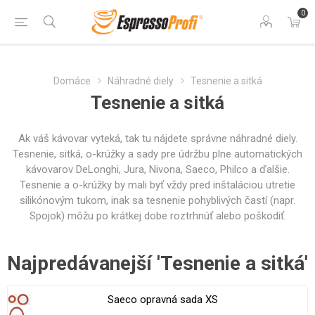
0
Domáce
Náhradné diely
Tesnenie a sitká
Tesnenie a sitká
Ak váš kávovar vyteká, tak tu nájdete správne náhradné diely.
Tesnenie, sitká, o-krúžky a sady pre údržbu plne automatických
kávovarov DeLonghi, Jura, Nivona, Saeco, Philco a ďalšie.
Tesnenie a o-krúžky by mali byť vždy pred inštaláciou utretie
silikónovým tukom, inak sa tesnenie pohyblivých častí (napr.
Spojok) môžu po krátkej dobe roztrhnúť alebo poškodiť.
Najpredávanejší 'Tesnenie a sitká'
Saeco opravná sada XS