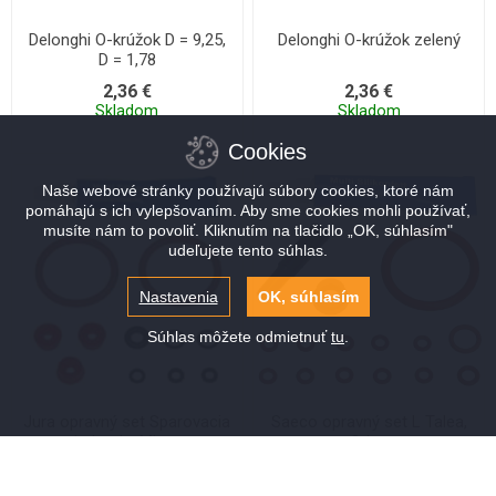
Delonghi O-krúžok D = 9,25,
Delonghi O-krúžok zelený
D = 1,78
2,36 €
2,36 €
Skladom
Skladom
Cookies
Naše webové stránky používajú súbory cookies, ktoré nám
pomáhajú s ich vylepšovaním. Aby sme cookies mohli používať,
musíte nám to povoliť. Kliknutím na tlačidlo „OK, súhlasím"
udeľujete tento súhlas.
Nastavenia
OK, súhlasím
Súhlas môžete odmietnuť
tu
.
Jura opravný set Sparovacia
Saeco opravný set L Talea,
jednotky Micro
Odea
15,32 €
19,96 €
Skladom
Skladom