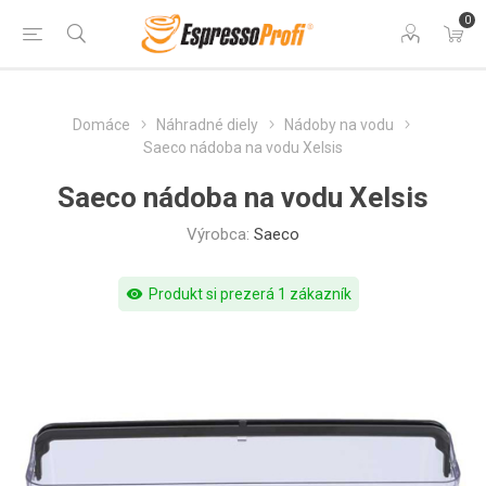
0
Domáce
Náhradné diely
Nádoby na vodu
Saeco nádoba na vodu Xelsis
Saeco nádoba na vodu Xelsis
Výrobca:
Saeco
visibility
Produkt si prezerá 1 zákazník