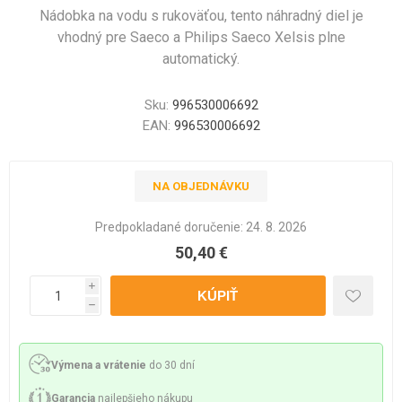
Nádobka na vodu s rukoväťou, tento náhradný diel je
vhodný pre Saeco a Philips Saeco Xelsis plne
automatický.
Sku:
996530006692
EAN:
996530006692
NA OBJEDNÁVKU
Predpokladané doručenie:
24. 8. 2026
50,40 €
i
h
Výmena a vrátenie
do 30 dní
Garancia
najlepšieho nákupu