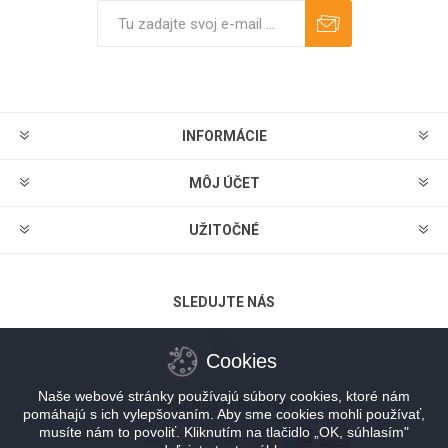
Predplatiť
Odhlásiť
INFORMÁCIE
MÔJ ÚČET
UŽITOČNÉ
SLEDUJTE NÁS
Cookies
Naše webové stránky používajú súbory cookies, ktoré nám
MOŽNOSTI PLATBY
pomáhajú s ich vylepšovaním. Aby sme cookies mohli používať,
musíte nám to povoliť. Kliknutím na tlačidlo „OK, súhlasím"