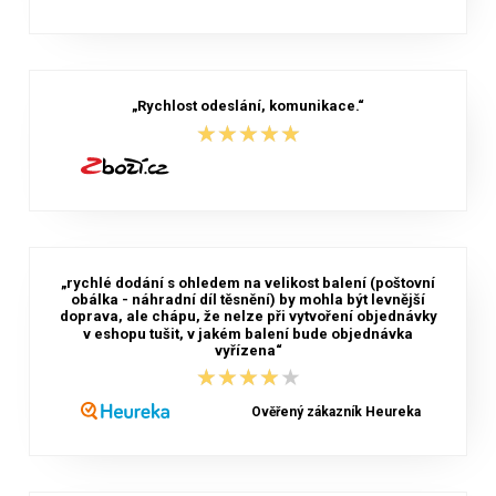
„Rychlost odeslání, komunikace.“
★★★★★
★★★★★
„rychlé dodání s ohledem na velikost balení (poštovní
obálka - náhradní díl těsnění) by mohla být levnější
doprava, ale chápu, že nelze při vytvoření objednávky
v eshopu tušit, v jakém balení bude objednávka
vyřízena“
★★★★★
★★★★★
Ověřený zákazník Heureka