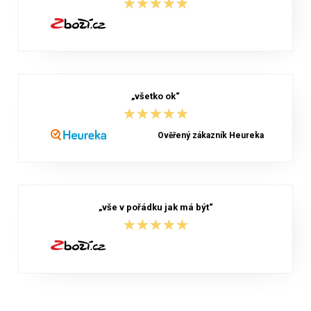
★★★★★
★★★★★
„všetko ok“
★★★★★
★★★★★
Ověřený zákazník Heureka
„vše v pořádku jak má být“
★★★★★
★★★★★