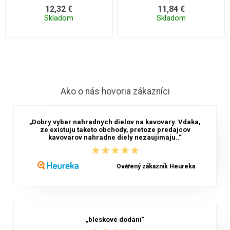
bez parfumov a farbív 5 l
12,32 €
11,84 €
Skladom
Skladom
Ako o nás hovoria zákazníci
„Dobry vyber nahradnych dielov na kavovary. Vdaka,
ze existuju taketo obchody, pretoze predajcov
kavovarov nahradne diely nezaujimaju..“
★★★★★
★★★★★
Ověřený zákazník Heureka
„bleskové dodání“