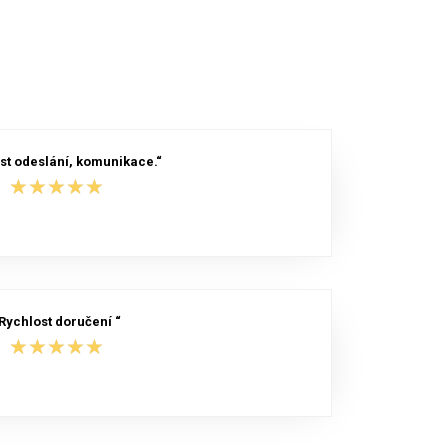
náhradné diely
Profesionálne pákové
kávovary
st odeslání, komunikace.“
★★★★★
★★★★★
Rychlost doručení “
★★★★★
★★★★★