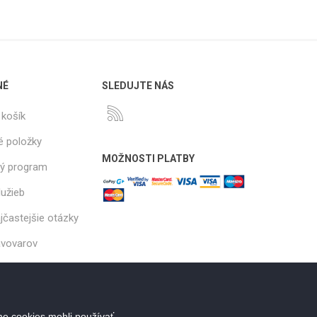
NÉ
SLEDUJTE NÁS
košík
é položky
MOŽNOSTI PLATBY
ý program
lužieb
ajčastejšie otázky
ávovarov
e cookies mohli používať,