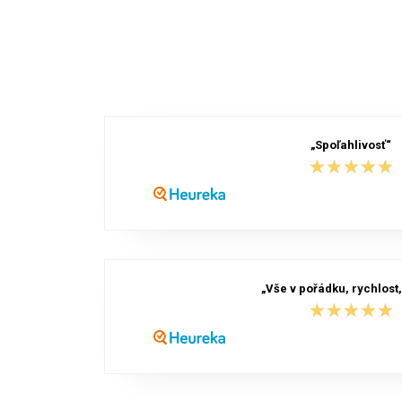
Ve
„Spoľahlivosť“
★★★★★
★★★★★
„Vše v pořádku, rychlost,
★★★★★
★★★★★