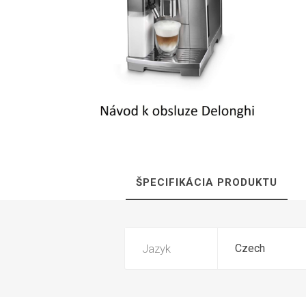
Isolda /
Catler /
KRYSTAL
Hrn
Isofa
Sage
Bosch
Ostatné
ŠPECIFIKÁCIA PRODUKTU
Spar
Jazyk
Czech