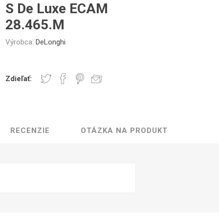
Gastro
Jura
Lavazza
Durgol
S De Luxe ECAM
čeky a Sklenice
Kelímky na kávu
Ostatné
Professional
Časti krytu
Ovládacie tlačidlá
Tesne
28.465.M
Výrobca:
DeLonghi
Zdieľať:
Elektronika
Mlynčeky
Topná te
RECENZIE
OTÁZKA NA PRODUKT
ovacej jednotky
Hadice a konektory
Skrut