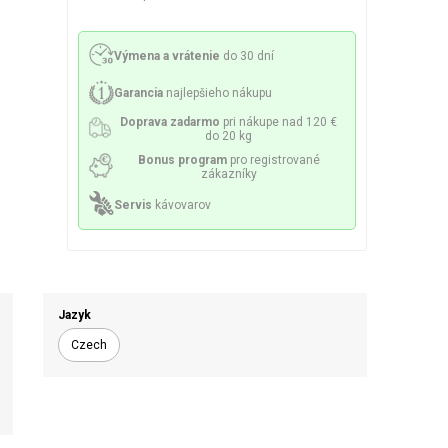
Philco
Lamart
Miele
 príslušenstvo
nie a sitká
Mazivo
Výmena a vrátenie
do 30 dní
Garancia
najlepšieho nákupu
Doprava zadarmo
pri nákupe nad 120 €
do 20 kg
Bonus program
pro registrované
zákazníky
lesá a špirály
Čerpadlá
Servis
kávovarov
Jazyk
ky a držiaky
Senzory a poistky
Czech