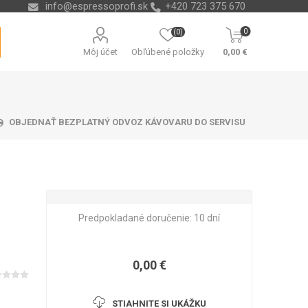
info@espressoprofi.sk
+420 723 375 670
0
(0)
Môj účet
Obľúbené položky
0,00 €
OBJEDNAŤ BEZPLATNÝ ODVOZ KÁVOVARU DO SERVISU
ávacej misky
čná technika
re na vodu
ending
Odvápňovače a chémia
Nádoby na kávové
Isolda
Predpokladané doručenie:
10 dní
Krups
Melitta
Cleamen
usadeniny
0,00 €
STIAHNITE SI UKÁŽKU