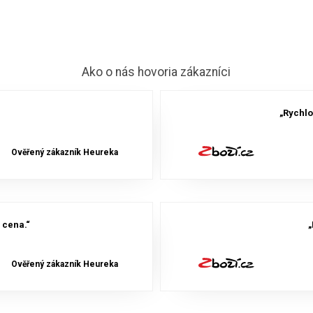
ntily a spínače
Sady pre údržbu
Ostatné 
Ako o nás hovoria zákazníci
„Rychlo
Ověřený zákazník Heureka
 cena.“
„
Ověřený zákazník Heureka