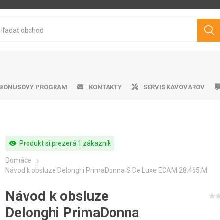
BONUSOVÝ PROGRAM
KONTAKTY
SERVIS KÁVOVAROV
visibility
Produkt si prezerá 1 zákazník
ička ku kávovarom
matické kávovary
tvo pražená káva
ro professional
doby na vodu
Cukry
Výrobník mliečnej peny
Darčekové predmety
Čistiace prostriedky
Pákové kávovary
Značková káva
Peniče mlieka
Odkvapk
Aplika
Filt
V
Domáce
Philips
Saeco
Dr.Coffee
Siemens
Návod k obsluze Delonghi PrimaDonna S De Luxe ECAM 28.465.M
Návod k obsluze
Delonghi PrimaDonna