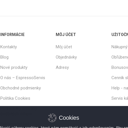
INFORMÁCIE
MÔJ ÚČET
UŽITOČ
Kontakty
Môj účet
Nákupný 
Blog
Objednávky
Obľúben
Nové produkty
Adresy
Bonusov
O nás – EspressoServis
Cenník s
Obchodné podmienky
Help - n
Politika Cookies
Servis k
Podmienky ochrany
osobných údajov
Cookies
Reklamační řád
ívajú súbory cookies, ktoré nám pomáhajú s ich vylepšovaním. Aby sm