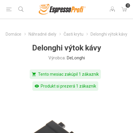
0
Domáce
Náhradné diely
Časti krytu
Delonghi výtok kávy
Delonghi výtok kávy
Výrobca:
DeLonghi
shopping_cart
Tento mesiac zakúpil 1 zákazník
visibility
Produkt si prezerá 1 zákazník