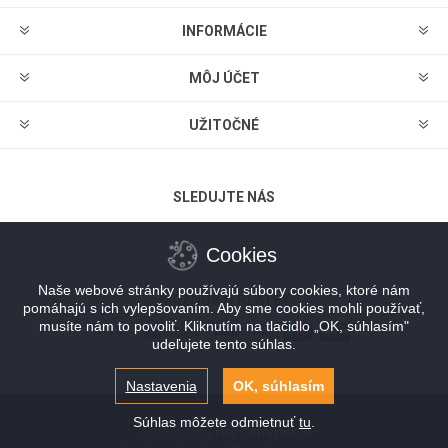
INFORMÁCIE
MÔJ ÚČET
UŽITOČNÉ
SLEDUJTE NÁS
Cookies
Naše webové stránky používajú súbory cookies, ktoré nám
MOŽNOSTI PLATBY
pomáhajú s ich vylepšovaním. Aby sme cookies mohli používať,
musíte nám to povoliť. Kliknutím na tlačidlo „OK, súhlasím"
udeľujete tento súhlas.
Nastavenia
OK, súhlasím
Súhlas môžete odmietnuť
tu
.
Powered by
nopCommerce