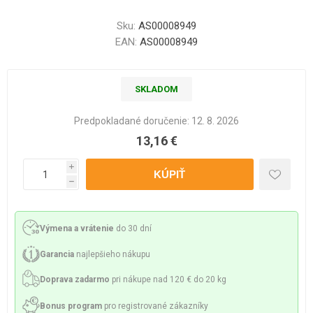
Sku:
AS00008949
EAN:
AS00008949
SKLADOM
Predpokladané doručenie:
12. 8. 2026
13,16 €
i
h
Výmena a vrátenie
do 30 dní
Garancia
najlepšieho nákupu
Doprava zadarmo
pri nákupe nad 120 € do 20 kg
Bonus program
pro registrované zákazníky