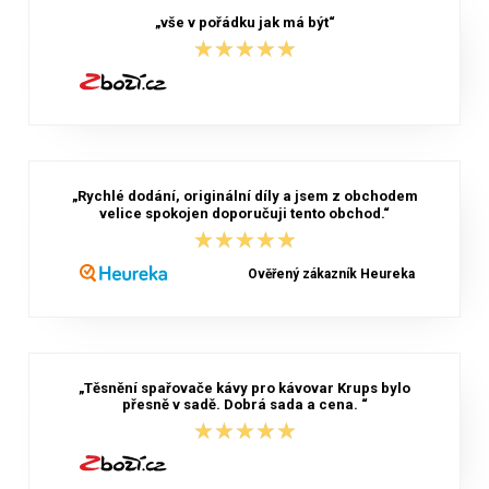
„vše v pořádku jak má být“
★★★★★
★★★★★
„Rychlé dodání, originální díly a jsem z obchodem
velice spokojen doporučuji tento obchod.“
★★★★★
★★★★★
Ověřený zákazník Heureka
„Těsnění spařovače kávy pro kávovar Krups bylo
přesně v sadě. Dobrá sada a cena. “
★★★★★
★★★★★