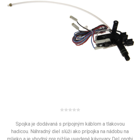
Spojka je dodávaná s prípojným káblom a tlakovou
hadicou. Náhradný diel slúži ako prípojka na nádobu na
mlieko a je vhodný pre nižšie uvedené kávovary DeLonghi