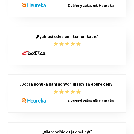
Ověřený zákazník Heureka
„Rychlost odeslání, komunikace.“
★★★★★
★★★★★
„Dobra ponuka nahradnych dielov za dobre ceny“
★★★★★
★★★★★
Ověřený zákazník Heureka
„vše v pořádku jak má být“