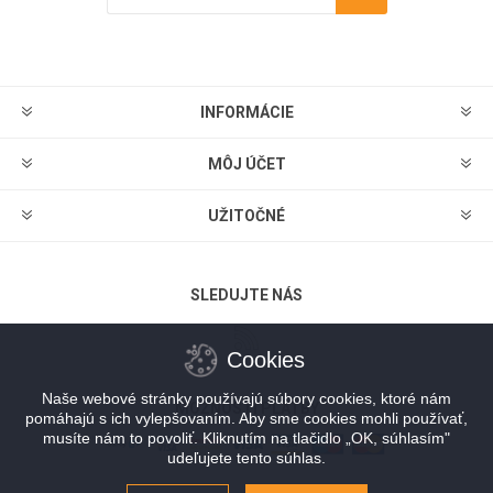
Predplatiť
Odhlásiť
INFORMÁCIE
MÔJ ÚČET
UŽITOČNÉ
SLEDUJTE NÁS
Cookies
Naše webové stránky používajú súbory cookies, ktoré nám
MOŽNOSTI PLATBY
pomáhajú s ich vylepšovaním. Aby sme cookies mohli používať,
musíte nám to povoliť. Kliknutím na tlačidlo „OK, súhlasím"
udeľujete tento súhlas.