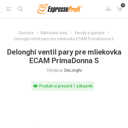
0
Domáce
Náhradné diely
Ventily a spínače
Delonghi ventil pary pre mliekovka ECAM PrimaDonna S
Delonghi ventil pary pre mliekovka
ECAM PrimaDonna S
Výrobca:
DeLonghi
visibility
Produkt si prezerá 1 zákazník