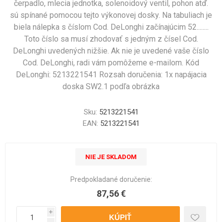
čerpadlo, mlecia jednotka, solenoidový ventil, pohon atď.
sú spínané pomocou tejto výkonovej dosky. Na tabuliach je
biela nálepka s číslom Cod. DeLonghi začínajúcim 52........
Toto číslo sa musí zhodovať s jedným z čísel Cod.
DeLonghi uvedených nižšie. Ak nie je uvedené vaše číslo
Cod. DeLonghi, radi vám pomôžeme e-mailom. Kód
DeLonghi: 5213221541 Rozsah doručenia: 1x napájacia
doska SW2.1 podľa obrázka
Sku:
5213221541
EAN:
5213221541
NIE JE SKLADOM
Predpokladané doručenie:
87,56 €
i