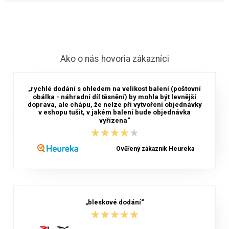
Ako o nás hovoria zákazníci
„rychlé dodání s ohledem na velikost balení (poštovní
obálka - náhradní díl těsnění) by mohla být levnější
doprava, ale chápu, že nelze při vytvoření objednávky
v eshopu tušit, v jakém balení bude objednávka
vyřízena“
★★★★★
★★★★★
Ověřený zákazník Heureka
„bleskové dodání“
★★★★★
★★★★★