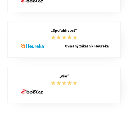
„Spoľahlivosť“
★★★★★
★★★★★
Ověřený zákazník Heureka
„vše“
★★★★★
★★★★★