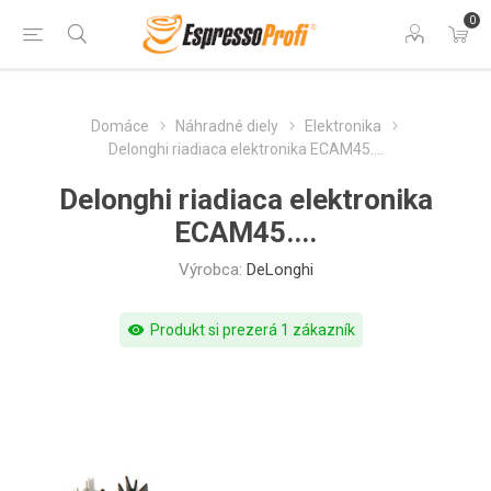
0
Domáce
Náhradné diely
Elektronika
Delonghi riadiaca elektronika ECAM45....
Delonghi riadiaca elektronika
ECAM45....
Výrobca:
DeLonghi
visibility
Produkt si prezerá 1 zákazník