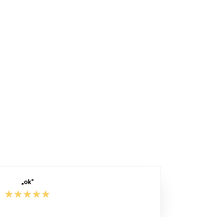
„ok“
★★★★★
★★★★★