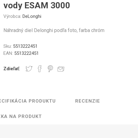
Gastro
Jura
Lavazza
Durgol
vody ESAM 3000
čeky a Sklenice
Kelímky na kávu
Ostatné
Professional
Časti krytu
Ovládacie tlačidlá
Tesne
Výrobca:
DeLonghi
Náhradný diel Delonghi podľa foto, farba chróm
Sku:
5513222451
EAN:
5513222451
Elektronika
Mlynčeky
Topná te
Zdieľať:
ECIFIKÁCIA PRODUKTU
RECENZIE
ovacej jednotky
Hadice a konektory
Skrut
KA NA PRODUKT