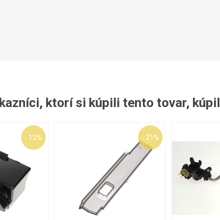
azníci, ktorí si kúpili tento tovar, kúpil
- 12%
- 21%