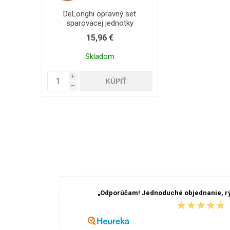
DeLonghi opravný set
sparovacej jednotky
15,96 €
Skladom
i
h
„Odporúčam! Jednoduché objednanie, rý
★★★★★
★★★★★