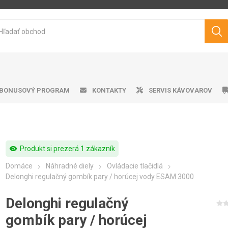
BONUSOVÝ PROGRAM
KONTAKTY
SERVIS KÁVOVAROV
visibility
Produkt si prezerá 1 zákazník
ička ku kávovarom
matické kávovary
tvo pražená káva
ro professional
doby na vodu
Cukry
Výrobník mliečnej peny
Darčekové predmety
Čistiace prostriedky
Pákové kávovary
Značková káva
Peniče mlieka
Odkvapk
Aplika
Filt
V
Domáce
Náhradné diely
Ovládacie tlačidlá
Philips
Saeco
Dr.Coffee
Siemens
Delonghi regulačný gombík pary / horúcej vody ESAM 3000
Delonghi regulačný
gombík pary / horúcej