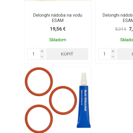
Delonghi nádoba na vodu
Delonghi nádob
ESAM
ESA
19,56 €
7
8,04 €
Skladom
Sklad
i
i
h
h