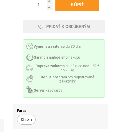
Philco
Lamart
Miele
i
 príslušenstvo
h
nie a sitká
Mazivo
PRIDAŤ K OBĽÚBENÝM
Výmena a vrátenie
do 30 dní
lesá a špirály
Čerpadlá
Garancia
najlepšieho nákupu
Doprava zadarmo
pri nákupe nad 120 €
do 20 kg
Bonus program
pro registrované
zákazníky
Servis
kávovarov
ky a držiaky
Senzory a poistky
Farba
Chróm