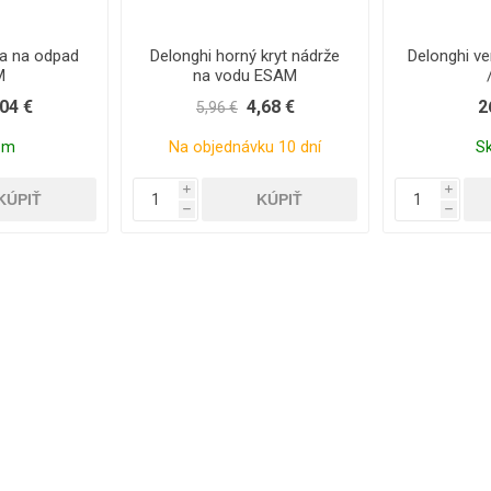
a na odpad
Delonghi horný kryt nádrže
Delonghi ve
M
na vodu ESAM
,04 €
4,68 €
2
5,96 €
om
Na objednávku 10 dní
S
i
i
h
h