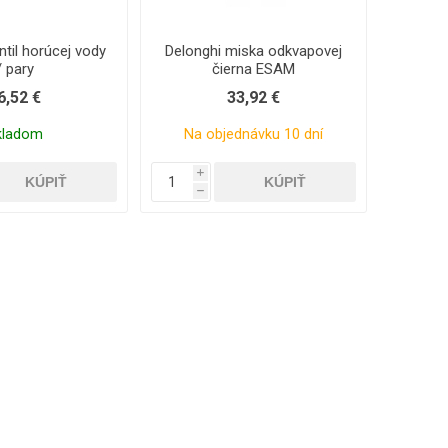
ntil horúcej vody
Delonghi miska odkvapovej
/ pary
čierna ESAM
6,52 €
33,92 €
kladom
Na objednávku 10 dní
i
h