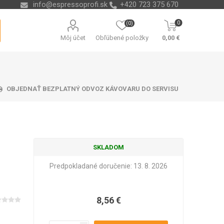
info@espressoprofi.sk
+420 723 375 670
0
(0)
Môj účet
Obľúbené položky
0,00 €
OBJEDNAŤ BEZPLATNÝ ODVOZ KÁVOVARU DO SERVISU
SKLADOM
ávacej misky
čná technika
re na vodu
ending
Odvápňovače a chémia
Nádoby na kávové
Isolda
Krups
Melitta
Cleamen
usadeniny
Predpokladané doručenie:
13. 8. 2026
8,56 €