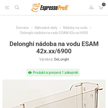
0
Domáce
Náhradné diely
Nádoby na vodu
Delonghi nádoba na vodu ESAM 42x.xx/6900
Delonghi nádoba na vodu ESAM
42x.xx/6900
Výrobca:
DeLonghi
visibility
Produkt si prezerá 1 zákazník