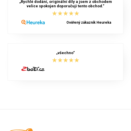
„Rychlé dodání, originální díly a jsem z obchodem
velice spokojen doporučuji tento obchod.“
★★★★★
★★★★★
Ověřený zákazník Heureka
„všechno“
★★★★★
★★★★★