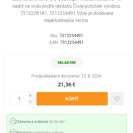
nádrž na vodu podľa obrázku Čísla položiek výrobcu:
7313228181, 7313254491 Vždy je dodávaná
najaktuálnejšia verzia.
Sku:
7313254491
EAN:
7313254491
SKLADOM
Predpokladané doručenie:
12. 8. 2026
21,36 €
i
h
Výmena a vrátenie
do 30 dní
Garancia
najlepšieho nákupu