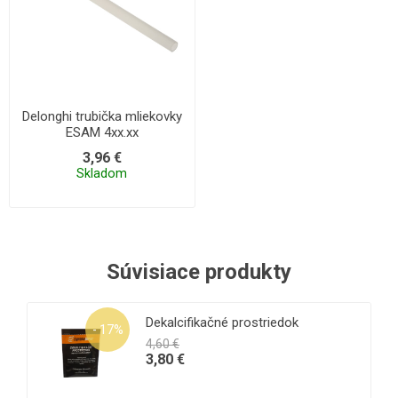
Delonghi trubička mliekovky
ESAM 4xx.xx
3,96 €
Skladom
Súvisiace produkty
Dekalcifikačné prostriedok
- 17%
4,60 €
3,80 €