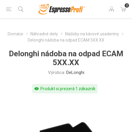
0
Domáce
Náhradné diely
Nádoby na kávové usadeniny
Delonghi nádoba na odpad ECAM 5XX.XX
Delonghi nádoba na odpad ECAM
5XX.XX
Výrobca:
DeLonghi
visibility
Produkt si prezerá 1 zákazník