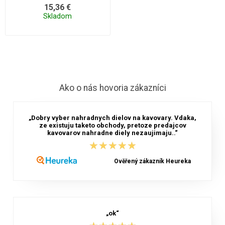
15,36 €
Skladom
Ako o nás hovoria zákazníci
„Dobry vyber nahradnych dielov na kavovary. Vdaka,
ze existuju taketo obchody, pretoze predajcov
kavovarov nahradne diely nezaujimaju..“
★★★★★
★★★★★
Ověřený zákazník Heureka
„ok“