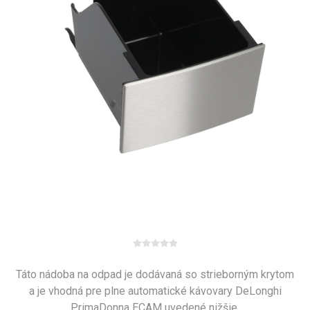
Táto nádoba na odpad je dodávaná so strieborným krytom
a je vhodná pre plne automatické kávovary DeLonghi
PrimaDonna ECAM uvedené nižšie.