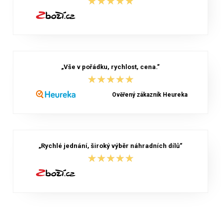
★★★★★
★★★★★
„Vše v pořádku, rychlost, cena.“
★★★★★
★★★★★
Ověřený zákazník Heureka
„Rychlé jednání, široký výběr náhradních dílů“
★★★★★
★★★★★