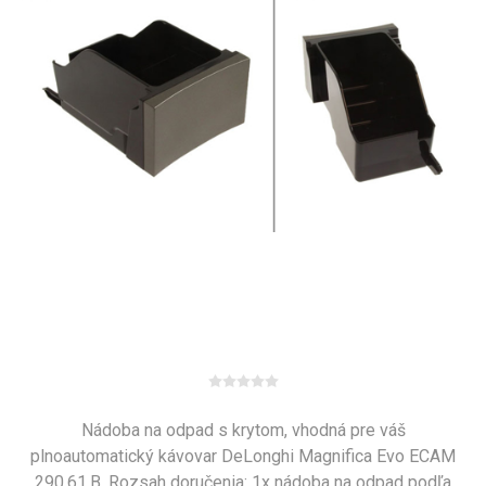
Nádoba na odpad s krytom, vhodná pre váš
plnoautomatický kávovar DeLonghi Magnifica Evo ECAM
290.61.B. Rozsah doručenia: 1x nádoba na odpad podľa