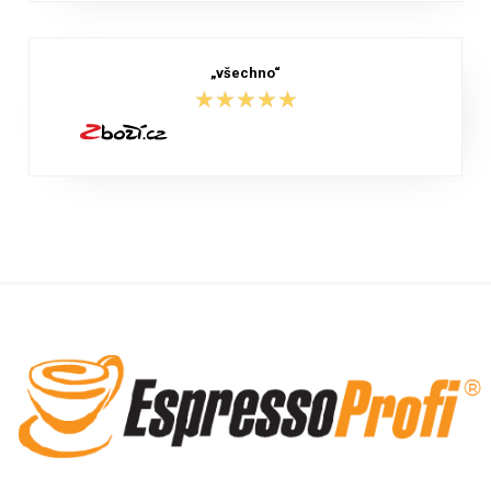
„všechno“
★★★★★
★★★★★