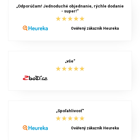
„Odporúčam! Jednoduché objednanie, rýchle dodanie
- super!“
★★★★★
★★★★★
Ověřený zákazník Heureka
„vše“
★★★★★
★★★★★
„Spoľahlivosť“
★★★★★
★★★★★
Ověřený zákazník Heureka