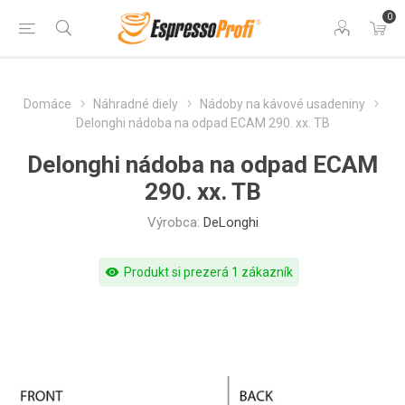
0
Domáce
Náhradné diely
Nádoby na kávové usadeniny
Delonghi nádoba na odpad ECAM 290. xx. TB
Delonghi nádoba na odpad ECAM
290. xx. TB
Výrobca:
DeLonghi
visibility
Produkt si prezerá 1 zákazník