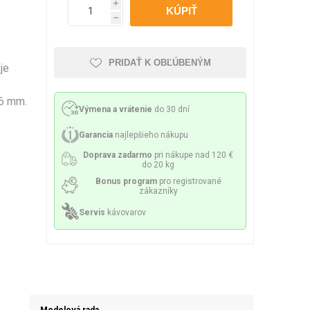
Philco
Lamart
Miele
i
 príslušenstvo
h
nie a sitká
Mazivo
PRIDAŤ K OBĽÚBENÝM
je
 6 mm.
Výmena a vrátenie
do 30 dní
lesá a špirály
Čerpadlá
Garancia
najlepšieho nákupu
Doprava zadarmo
pri nákupe nad 120 €
do 20 kg
Bonus program
pro registrované
zákazníky
Servis
kávovarov
ky a držiaky
Senzory a poistky