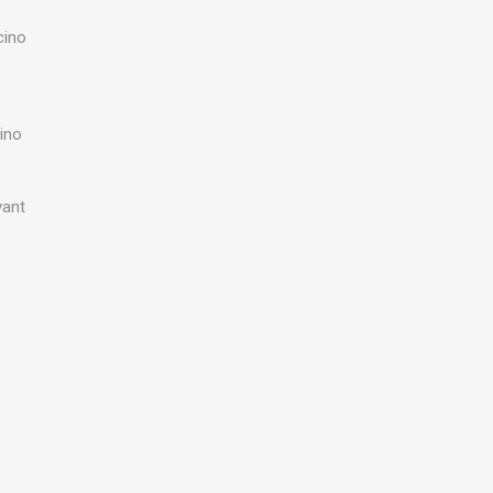
cino
ino
vant