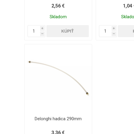
2,56 €
1,04 
Skladom
Sklad
i
i
h
h
Delonghi hadica 290mm
3,36 €