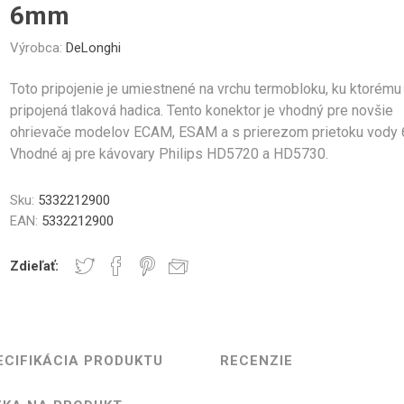
Gastro
Jura
Lavazza
Durgol
6mm
čeky a Sklenice
Kelímky na kávu
Ostatné
Professional
Časti krytu
Ovládacie tlačidlá
Tesne
Výrobca:
DeLonghi
Toto pripojenie je umiestnené na vrchu termobloku, ku ktorému 
pripojená tlaková hadica. Tento konektor je vhodný pre novšie
ohrievače modelov ECAM, ESAM a s prierezom prietoku vody
Vhodné aj pre kávovary Philips HD5720 a HD5730.
Elektronika
Mlynčeky
Topná te
Sku:
5332212900
EAN:
5332212900
Zdieľať:
ovacej jednotky
Hadice a konektory
Skrut
ECIFIKÁCIA PRODUKTU
RECENZIE