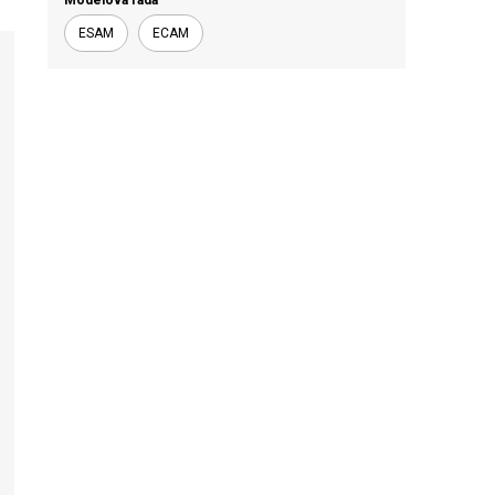
Modelová rada
ESAM
ECAM
náhradné diely
Profesionálne pákové
kávovary