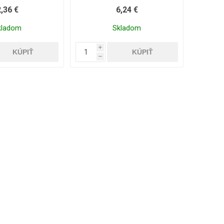
VYKUROVACIEMU TELESU
2,36 €
6,24 €
kladom
Skladom
i
h