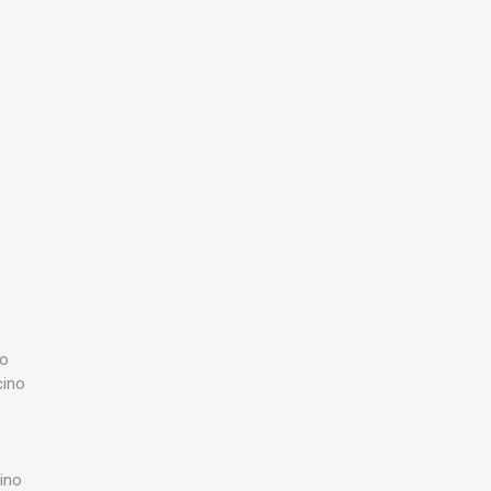
no
cino
ino