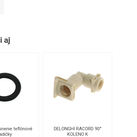
i aj
snenie teflónové
DELONGHI RACORD 90°
adičky
KOLENO K