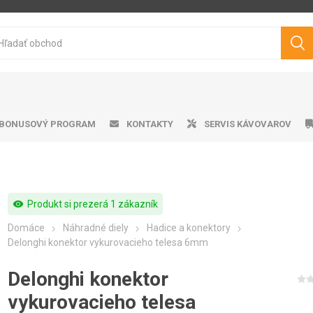
BONUSOVÝ PROGRAM
KONTAKTY
SERVIS KÁVOVAROV
visibility
Produkt si prezerá 1 zákazník
ička ku kávovarom
matické kávovary
tvo pražená káva
ro professional
doby na vodu
Cukry
Výrobník mliečnej peny
Darčekové predmety
Čistiace prostriedky
Pákové kávovary
Značková káva
Peniče mlieka
Odkvapk
Aplika
Filt
V
Domáce
Náhradné diely
Hadice a konektory
Philips
Saeco
Dr.Coffee
Siemens
Delonghi konektor vykurovacieho telesa 6mm
Delonghi konektor
vykurovacieho telesa