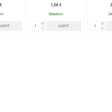
€
1,56 €
om
Skladom
S
i
i
h
h