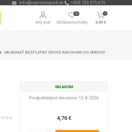
info@espressoprofi.sk
+420 723 375 670
0
(0)
Môj účet
Obľúbené položky
0,00 €
OBJEDNAŤ BEZPLATNÝ ODVOZ KÁVOVARU DO SERVISU
SKLADOM
ávacej misky
čná technika
re na vodu
ending
Odvápňovače a chémia
Nádoby na kávové
Isolda
Krups
Melitta
Cleamen
usadeniny
Predpokladané doručenie:
12. 8. 2026
4,76 €