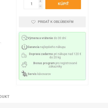
Philco
Lamart
Miele
i
 príslušenstvo
h
nie a sitká
Mazivo
PRIDAŤ K OBĽÚBENÝM
Výmena a vrátenie
do 30 dní
.
lesá a špirály
Čerpadlá
Garancia
najlepšieho nákupu
Doprava zadarmo
pri nákupe nad 120 €
do 20 kg
Bonus program
pro registrované
zákazníky
Servis
kávovarov
ky a držiaky
Senzory a poistky
DUKT