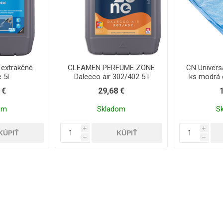
extrakčné
CLEAMEN PERFUME ZONE
CN Univers
e 5l
Dalecco air 302/402 5 l
ks modrá č
 €
29,68 €
om
Skladom
S
i
i
h
h