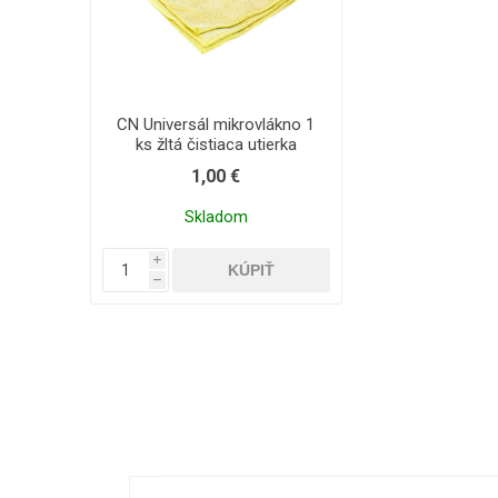
CN Universál mikrovlákno 1
ks žltá čistiaca utierka
1,00 €
Skladom
i
h