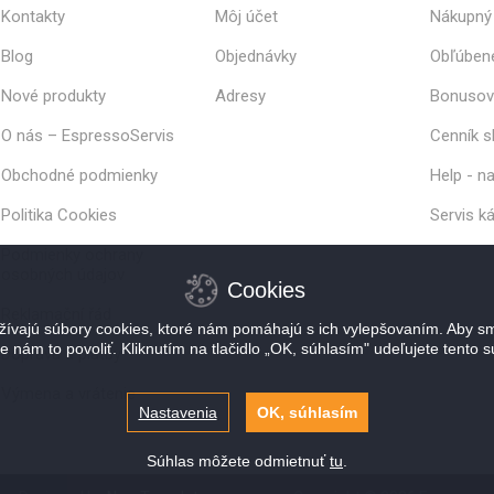
Kontakty
Môj účet
Nákupný 
Blog
Objednávky
Obľúben
Nové produkty
Adresy
Bonusov
O nás – EspressoServis
Cenník s
Obchodné podmienky
Help - n
Politika Cookies
Servis k
Podmienky ochrany
osobných údajov
Cookies
Reklamační řád
ívajú súbory cookies, ktoré nám pomáhajú s ich vylepšovaním. Aby sm
e nám to povoliť. Kliknutím na tlačidlo „OK, súhlasím" udeľujete tento s
Doprava a platby
Výmena a vrátenie
Nastavenia
OK, súhlasím
Súhlas môžete odmietnuť
tu
.