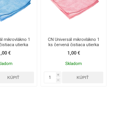
ál mikrovlákno 1
CN Universál mikrovlákno 1
istiaca utierka
ks červená čistiaca utierka
1,00 €
1,00 €
kladom
Skladom
i
h