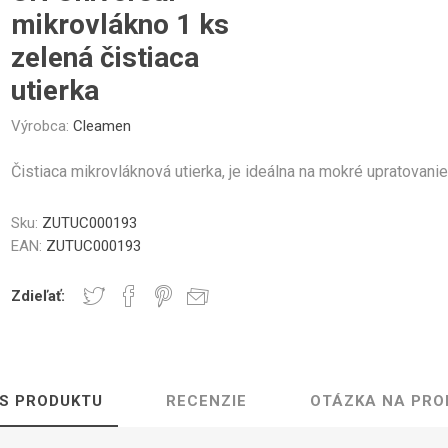
Gastro
Jura
Lavazza
Durgol
čeky a Sklenice
Kelímky na kávu
Ostatné
mikrovlákno 1 ks
Professional
Časti krytu
Ovládacie tlačidlá
Tesne
zelená čistiaca
utierka
Výrobca:
Cleamen
Čistiaca mikrovláknová utierka, je ideálna na mokré upratovanie
Elektronika
Mlynčeky
Topná te
Sku:
ZUTUC000193
EAN:
ZUTUC000193
Zdieľať:
ovacej jednotky
Hadice a konektory
Skrut
IS PRODUKTU
RECENZIE
OTÁZKA NA PRO