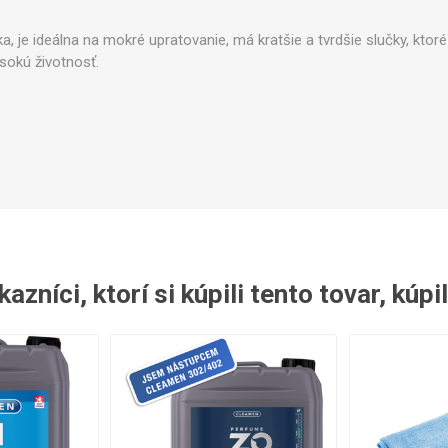
ntily a spínače
Sady pre údržbu
Ostatné 
a, je ideálna na mokré upratovanie, má kratšie a tvrdšie slučky, ktoré 
sokú životnosť.
azníci, ktorí si kúpili tento tovar, kúpil