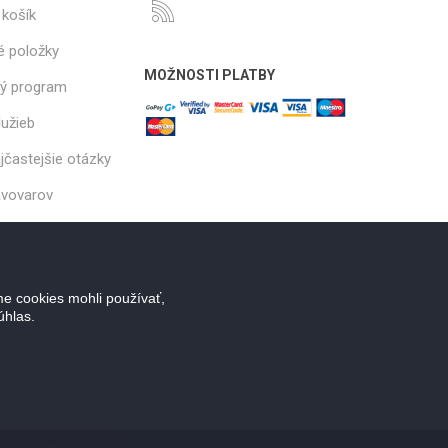
košík
é položky
MOŽNOSTI PLATBY
ý program
lužieb
ajčastejšie otázky
ávovarov
e cookies mohli používať,
úhlas.