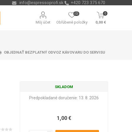
info@espressoprofi.sk
+420 723 375 670
0
(0)
Môj účet
Obľúbené položky
0,00 €
OBJEDNAŤ BEZPLATNÝ ODVOZ KÁVOVARU DO SERVISU
SKLADOM
ávacej misky
čná technika
re na vodu
ending
Odvápňovače a chémia
Nádoby na kávové
Isolda
Krups
Melitta
Cleamen
usadeniny
Predpokladané doručenie:
13. 8. 2026
1,00 €