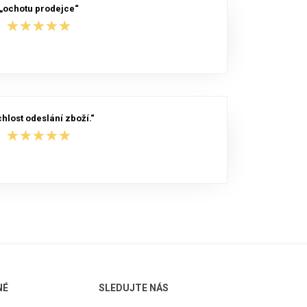
„ochotu prodejce“
★★★★★
★★★★★
chlost odeslání zboží.“
★★★★★
★★★★★
NÉ
SLEDUJTE NÁS