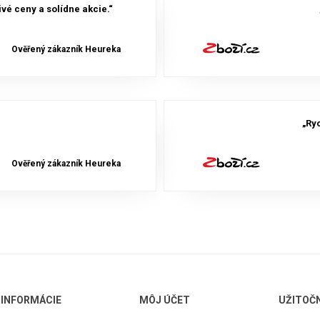
vé ceny a solídne akcie.“
Ověřený zákazník Heureka
„Ry
Ověřený zákazník Heureka
INFORMÁCIE
MÔJ ÚČET
UŽITOČ