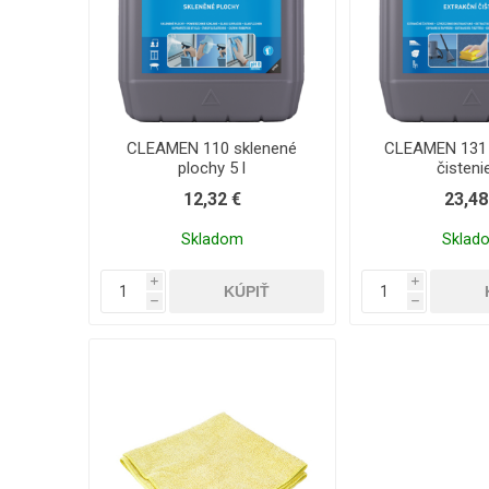
CLEAMEN 110 sklenené
CLEAMEN 131 
plochy 5 l
čisteni
12,32 €
23,48
Skladom
Sklad
i
i
h
h