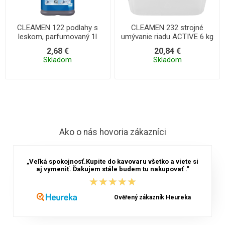
CLEAMEN 122 podlahy s
CLEAMEN 232 strojné
leskom, parfumovaný 1l
umývanie riadu ACTIVE 6 kg
2,68 €
20,84 €
Skladom
Skladom
Ako o nás hovoria zákazníci
„Veľká spokojnosť.Kupite do kavovaru všetko a viete si
aj vymeniť. Ďakujem stále budem tu nakupovať .“
★★★★★
★★★★★
Ověřený zákazník Heureka