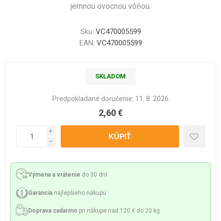
jemnou ovocnou vôňou.
Sku:
VC470005599
EAN:
VC470005599
SKLADOM
Predpokladané doručenie:
11. 8. 2026
2,60 €
i
h
Výmena a vrátenie
do 30 dní
Garancia
najlepšieho nákupu
Doprava zadarmo
pri nákupe nad 120 € do 20 kg