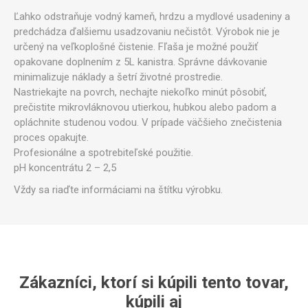
Ľahko odstraňuje vodný kameň, hrdzu a mydlové usadeniny a
predchádza ďalšiemu usadzovaniu nečistôt. Výrobok nie je
určený na veľkoplošné čistenie. Fľaša je možné použiť
opakovane doplnením z 5L kanistra. Správne dávkovanie
minimalizuje náklady a šetrí životné prostredie.
Nastriekajte na povrch, nechajte niekoľko minút pôsobiť,
prečistite mikrovláknovou utierkou, hubkou alebo padom a
opláchnite studenou vodou. V prípade väčšieho znečistenia
proces opakujte.
Profesionálne a spotrebiteľské použitie.
pH koncentrátu 2 – 2,5
Vždy sa riaďte informáciami na štítku výrobku.
Zákazníci, ktorí si kúpili tento tovar,
kúpili aj