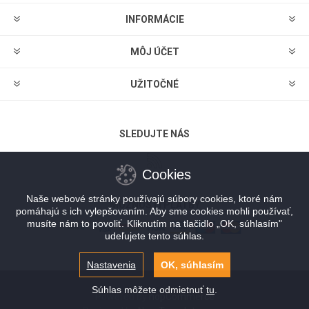
INFORMÁCIE
MÔJ ÚČET
UŽITOČNÉ
SLEDUJTE NÁS
Cookies
Naše webové stránky používajú súbory cookies, ktoré nám
MOŽNOSTI PLATBY
pomáhajú s ich vylepšovaním. Aby sme cookies mohli používať,
musíte nám to povoliť. Kliknutím na tlačidlo „OK, súhlasím"
udeľujete tento súhlas.
Nastavenia
OK, súhlasím
Súhlas môžete odmietnuť
tu
.
Powered by
nopCommerce