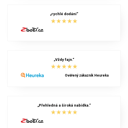
„rychlé dodání“
★★★★★
★★★★★
„Vždy fajn.“
★★★★★
★★★★★
Ověřený zákazník Heureka
„Přehledná a široká nabídka.“
★★★★★
★★★★★