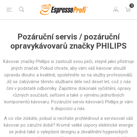
0
Pozáruční servis / pozáruční
opravykávovarů značky PHILIPS
Kávovar značky Phillips si zaslouží svou péči, stejně jako přístroje
jiných značek. Pokud chcete, aby vám váš kávovar sloužil
opravdu dlouho a kvalitně, spolehněte se na služby profesionálů.
Již se zabýváme těmito službami déle než deset let, což z nás
činí v podstatě odborníky. Zajistíme dokonalé vyčištění, opravy
různých součástí, seřízení a také o výměnu jednotlivých
komponentů kávovaru. Pozáruční servis kávovarů Phillips je vám
k dispozici u nás.
A co vše získáte, pokud si necháte prohlédnout a servisovat váš
kávovar po záruční době? Kromě veliké úspory elektrické energie
se jedná také o vylepšení designu a zkvalitnění hygienických