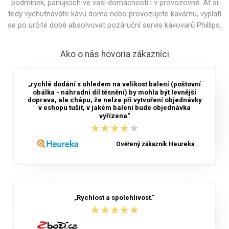
podmínek, panujících ve vaší domácnosti i v provozovně. Ať si
tedy vychutnáváte kávu doma nebo provozujete kavárnu, vyplatí
se po určité době absolvovat pozáruční servis kávovarů Phillips.
Ako o nás hovoria zákazníci
„rychlé dodání s ohledem na velikost balení (poštovní
obálka - náhradní díl těsnění) by mohla být levnější
doprava, ale chápu, že nelze při vytvoření objednávky
v eshopu tušit, v jakém balení bude objednávka
vyřízena“
★★★★★
★★★★★
Ověřený zákazník Heureka
„Rychlost a spolehlivost.“
★★★★★
★★★★★