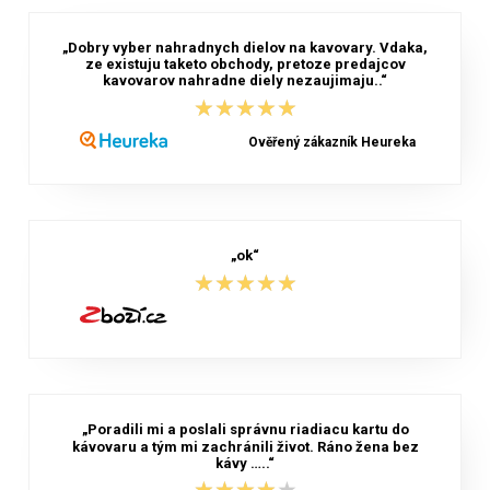
„Dobry vyber nahradnych dielov na kavovary. Vdaka,
ze existuju taketo obchody, pretoze predajcov
kavovarov nahradne diely nezaujimaju..“
★★★★★
★★★★★
Ověřený zákazník Heureka
„ok“
★★★★★
★★★★★
„Poradili mi a poslali správnu riadiacu kartu do
kávovaru a tým mi zachránili život. Ráno žena bez
kávy …..“